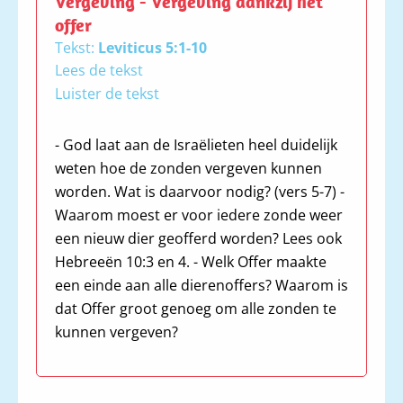
Vergeving - Vergeving dankzij het
bekend, mijn ongerechtigheid
offer
bedekte ik niet. Ik zei: Ik zal mijn
Tekst:
Leviticus 5:1-10
overtredingen belijden voor de
Lees de tekst
HEERE. En Ú vergaf mijn
Luister de tekst
ongerechtigheid, mijn zonde. Sela
- God laat aan de Israëlieten heel duidelijk
1 Als een persoon zondigt doordat hij
weten hoe de zonden vergeven kunnen
een uitgesproken vervloeking hoort
worden. Wat is daarvoor nodig? (vers 5-7) -
en hij dus getuige is, of dat hij het
Waarom moest er voor iedere zonde weer
gezien heeft of het te weten gekomen
een nieuw dier geofferd worden? Lees ook
is, als hij het niet vertelt, dan draagt
Hebreeën 10:3 en 4. - Welk Offer maakte
hij zijn ongerechtigheid. 2 Of als een
een einde aan alle dierenoffers? Waarom is
persoon ook maar iets onreins
dat Offer groot genoeg om alle zonden te
aanraakt – het kadaver van een
kunnen vergeven?
onrein wild dier, of het kadaver van
een onrein stuk vee, of het kadaver
van een onrein kruipend dier – ook al
is het voor hem verborgen gebleven,