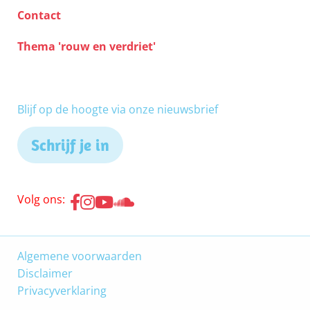
hem schuldig was, betaald zou
Contact
hebben. 35 Zo zal ook Mijn hemelse
Vader met u doen, als niet ieder van u
Thema 'rouw en verdriet'
van harte de misdaden van zijn
broeder vergeeft.
Blijf op de hoogte via onze nieuwsbrief
Schrijf je in
Volg ons:
Algemene voorwaarden
Disclaimer
Privacyverklaring