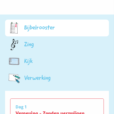
Bijbelrooster
Zing
Kijk
Verwerking
Dag 1
Vergeving - Zonden verzwijgen