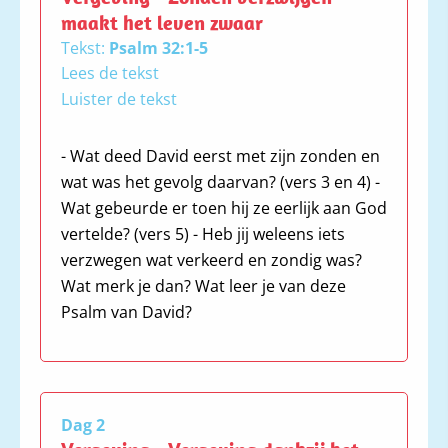
maakt het leven zwaar
Tekst:
Psalm 32:1-5
Lees de tekst
Luister de tekst
- Wat deed David eerst met zijn zonden en
1 Een onderwijzing van David.
wat was het gevolg daarvan? (vers 3 en 4) -
Welzalig is hij van wie de overtreding
Wat gebeurde er toen hij ze eerlijk aan God
vergeven, van wie de zonde bedekt is.
vertelde? (vers 5) - Heb jij weleens iets
2 Welzalig de mens wie de HEERE de
verzwegen wat verkeerd en zondig was?
ongerechtigheid niet toerekent, en in
Wat merk je dan? Wat leer je van deze
wiens geest geen bedrog is. 3 Toen ik
Psalm van David?
zweeg, teerden mijn beenderen weg,
onder mijn jammerklachten, de hele
dag. 4 Want dag en nacht drukte Uw
hand zwaar op mij, mijn levensvocht
veranderde in een zomerse droogte.
Dag 2
Sela 5 Mijn zonde maakte ik U