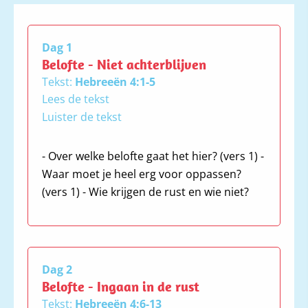
Dag 1
Belofte - Niet achterblijven
Tekst:
Hebreeën 4:1-5
Lees de tekst
Luister de tekst
- Over welke belofte gaat het hier? (vers 1) -
1. Laten wij er dan beducht voor zijn
Waar moet je heel erg voor oppassen?
dat iemand van u ooit schijnt achter
(vers 1) - Wie krijgen de rust en wie niet?
te blijven, terwijl de belofte om in Zijn
rust binnen te gaan nog van kracht is.
2. Want ook aan ons is het Evangelie
verkondigd, evenals aan hen. Maar
het gepredikte woord bracht hun
Dag 2
geen voordeel, omdat het niet met
Belofte - Ingaan in de rust
geloof gepaard ging bij hen die het
Tekst:
Hebreeën 4:6-13