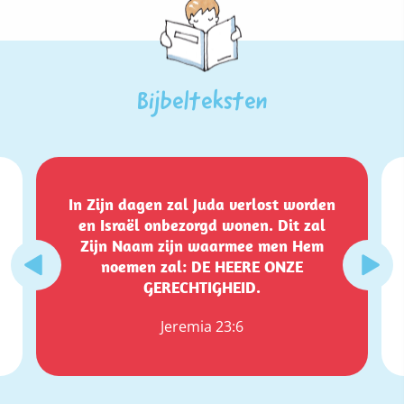
Bijbelteksten
In Zijn dagen zal Juda verlost worden
en Israël onbezorgd wonen. Dit zal
Zijn Naam zijn waarmee men Hem
noemen zal: DE HEERE ONZE
GERECHTIGHEID.
Jeremia 23:6