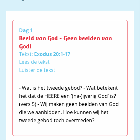
Dag 1
Beeld van God - Geen beelden van
God!
Tekst:
Exodus 20:1-17
Lees de tekst
Luister de tekst
- Wat is het tweede gebod? - Wat betekent
1 Toen sprak God al deze woorden: 2
het dat de HEERE een ‘(na-)ijverig God’ is?
Ik ben de HEERE, uw God, Die u uit
(vers 5) - Wij maken geen beelden van God
het land Egypte, uit het slavenhuis,
die we aanbidden. Hoe kunnen wij het
geleid heeft. 3 U zult geen andere
tweede gebod toch overtreden?
goden voor Mijn aangezicht hebben.
4 U zult voor uzelf geen beeld maken,
geen enkele afbeelding van wat boven